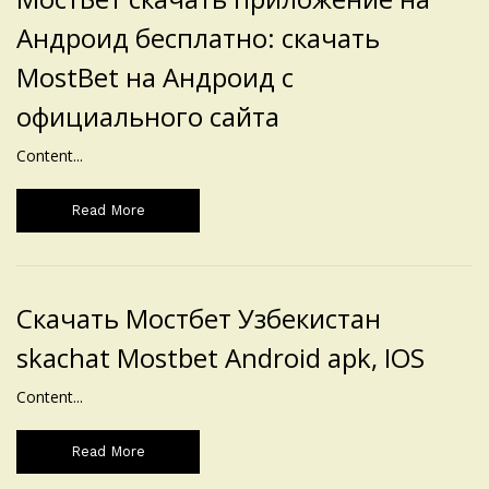
Андроид бесплатно: скачать
MostBet на Андроид с
официального сайта
Content...
Read More
Скачать Мостбет Узбекистан
skachat Mostbet Android apk, IOS
Content...
Read More