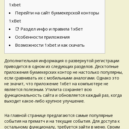
1xbet
Перейти на сайт букмекерской конторы
1xBet
📑 Раздел инфо и правила 1хбет
Особенности приложения
Возможности 1xbet и как скачать
Дополнительная информация о развернутой регистрации
приводится в одном из следующих разделов. Десктопные
приложения букмекерских контор не настолько популярны,
если сравнивать их с мобильными аналогами. Однако это
не значит, что приложение 1хбет на компьютере не
является полезным. Утилита сохраняет всю
функциональность сайта и обновляется каждый раз, когда
выходит какое-либо крупное улучшение.
На главной странице предлагаются самые популярные
события на прематч и на текущие события. Для доступа к
остальному функционалу, требуется зайти в меню. Своим