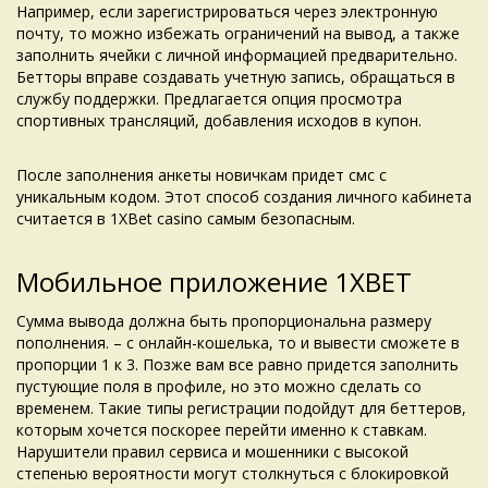
Например, если зарегистрироваться через электронную
почту, то можно избежать ограничений на вывод, а также
заполнить ячейки с личной информацией предварительно.
Бетторы вправе создавать учетную запись, обращаться в
службу поддержки. Предлагается опция просмотра
спортивных трансляций, добавления исходов в купон.
После заполнения анкеты новичкам придет смс с
уникальным кодом. Этот способ создания личного кабинета
считается в 1XBet casino самым безопасным.
Мобильное приложение 1XBET
Сумма вывода должна быть пропорциональна размеру
пополнения. – с онлайн-кошелька, то и вывести сможете в
пропорции 1 к 3. Позже вам все равно придется заполнить
пустующие поля в профиле, но это можно сделать со
временем. Такие типы регистрации подойдут для беттеров,
которым хочется поскорее перейти именно к ставкам.
Нарушители правил сервиса и мошенники с высокой
степенью вероятности могут столкнуться с блокировкой