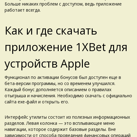
Больше никаких проблем с доступом, ведь приложение
работает всегда.
Как и где скачать
приложение 1XBet для
устройств Apple
Функционал по активации бонусов был доступен еще в
бета-версии программы, но со временем улучшился.
Каждый бонус дополняется описанием о правилах
отыгрыша и начисления. Необходимо скачать с официально
сайта exe-файл и открыть его.
Интерфейс утилиты состоит из полезных информационных
разделов. Левая колонка — это всплывающее меню
навигации, которое содержит базовые разделы. Вне
зависимости от способа проведения финансовых операций