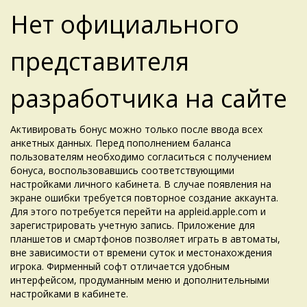
Нет официального
представителя
разработчика на сайте
Активировать бонус можно только после ввода всех
анкетных данных. Перед пополнением баланса
пользователям необходимо согласиться с получением
бонуса, воспользовавшись соответствующими
настройками личного кабинета. В случае появления на
экране ошибки требуется повторное создание аккаунта.
Для этого потребуется перейти на appleid.apple.com и
зарегистрировать учетную запись. Приложение для
планшетов и смартфонов позволяет играть в автоматы,
вне зависимости от времени суток и местонахождения
игрока. Фирменный софт отличается удобным
интерфейсом, продуманным меню и дополнительными
настройками в кабинете.