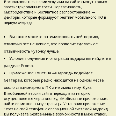
Воспользоваться всеми услугами на сайте смогут только
зарегистрированные гости. Портативность,
быстродействие и бесплатное распространение —
факторы, которые формируют рейтинг мобильного ПО в
первую очередь.
Вы также можете оптимизировать веб-версию,
отключив все ненужное, что позволит сделать ее
отзывчивость чуточку лучше.
Условия получения и отыгрыша подарка вы найдете в
разделе Promo.
Приложение 1xBet на «Андроид» подойдет
беттерам, которые редко находятся на одном месте
около стационарного ПК и не имеют ноутбука.
В мобильной версии сайта переход в категорию
осуществляется через кнопку, «Мобильные приложения»,
найти ее можно внизу страницы. Установив приложение
1xbet на свой телефон с операционной системой Андроид,
Вы получаете безграничные возможности в мире ставок.