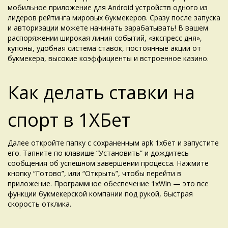
мобильное приложение для Android устройств одного из
лидеров рейтинга мировых букмекеров. Сразу после запуска
и авторизации можете начинать зарабатывать! В вашем
распоряжении широкая линия событий, «экспресс дня»,
купоны, удобная система ставок, постоянные акции от
букмекера, высокие коэффициенты и встроенное казино.
Как делать ставки на
спорт в 1ХБет
Далее откройте папку с сохраненным apk 1хбет и запустите
его. Тапните по клавише “Установить” и дождитесь
сообщения об успешном завершении процесса. Нажмите
кнопку “Готово”, или “Открыть”, чтобы перейти в
приложение. Программное обеспечение 1xWin — это все
функции букмекерской компании под рукой, быстрая
скорость отклика.