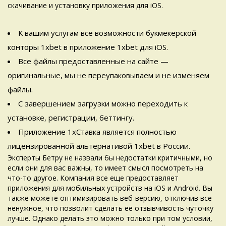
скачивание и установку приложения для iOS.
К вашим услугам все возможности букмекерской
конторы 1xbet в приложение 1xbet для iOS.
Все файлы предоставленные на сайте —
оригинальные, мы не переупаковываем и не изменяем
файлы.
С завершением загрузки можно переходить к
установке, регистрации, беттингу.
Приложение 1xСтавка является полностью
лицензированной альтернативой 1xbet в России.
Эксперты Бетру не назвали бы недостатки критичными, но
если они для вас важны, то имеет смысл посмотреть на
что-то другое. Компания все еще предоставляет
приложения для мобильных устройств на iOS и Android. Вы
также можете оптимизировать веб-версию, отключив все
ненужное, что позволит сделать ее отзывчивость чуточку
лучше. Однако делать это можно только при том условии,