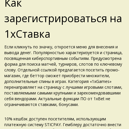
Как
зарегистрироваться на
1хСтавка
Если кликнуть по значку, откроется меню для внесения и
вывода денег. Популярностью характеризуется и страница,
посвященная киберспортивным событиям. Предусмотрена
форма для поиска матчей, турниров, слотов по ключевому
слову. Отдельной ссылкой предлагается посетить промо-
магазин, где беттор сможет приобрести множители,
дополнительные спины в играх. Категория «1xGames»
перенаправляет на страницу с лучшими игровыми слотами,
поставляемыми самыми крупными и зарекомендовавшими
себя вендорами. Актуальные функции ПО от 1xBet не
ограничиваются ставками, бонусами.
10% кешбэк доступен посетителям, использующим
платежную систему STICPAY. Гемблеру достаточно внести