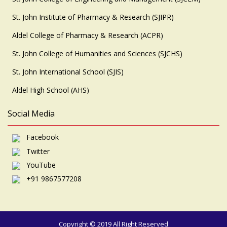
St. John Institute of Pharmacy & Research (SJIPR)
Aldel College of Pharmacy & Research (ACPR)
St. John College of Humanities and Sciences (SJCHS)
St. John International School (SJIS)
Aldel High School (AHS)
Social Media
Facebook
Twitter
YouTube
+91 9867577208
Copyright © 2019 All Right Reserved