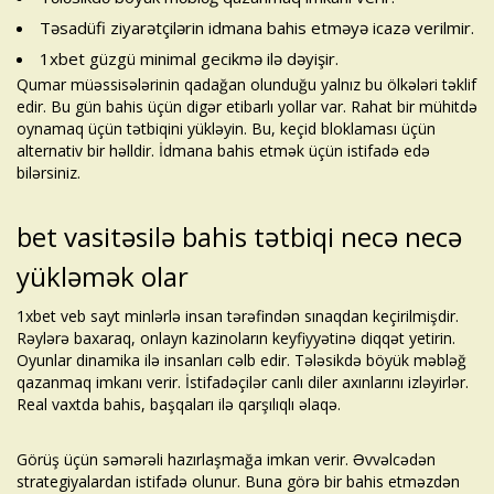
Təsadüfi ziyarətçilərin idmana bahis etməyə icazə verilmir.
1xbet güzgü minimal gecikmə ilə dəyişir.
Qumar müəssisələrinin qadağan olunduğu yalnız bu ölkələri təklif
edir. Bu gün bahis üçün digər etibarlı yollar var. Rahat bir mühitdə
oynamaq üçün tətbiqini yükləyin. Bu, keçid bloklaması üçün
alternativ bir həlldir. İdmana bahis etmək üçün istifadə edə
bilərsiniz.
bet vasitəsilə bahis tətbiqi necə necə
yükləmək olar
1xbet veb sayt minlərlə insan tərəfindən sınaqdan keçirilmişdir.
Rəylərə baxaraq, onlayn kazinoların keyfiyyətinə diqqət yetirin.
Oyunlar dinamika ilə insanları cəlb edir. Tələsikdə böyük məbləğ
qazanmaq imkanı verir. İstifadəçilər canlı diler axınlarını izləyirlər.
Real vaxtda bahis, başqaları ilə qarşılıqlı əlaqə.
Görüş üçün səmərəli hazırlaşmağa imkan verir. Əvvəlcədən
strategiyalardan istifadə olunur. Buna görə bir bahis etməzdən