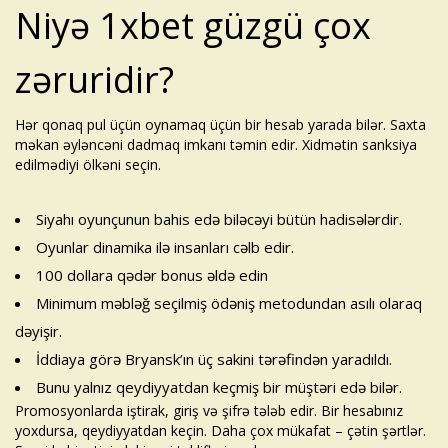
Niyə 1xbet güzgü çox
zəruridir?
Hər qonaq pul üçün oynamaq üçün bir hesab yarada bilər. Saxta
məkan əyləncəni dadmaq imkanı təmin edir. Xidmətin sanksiya
edilmədiyi ölkəni seçin.
Siyahı oyunçunun bahis edə biləcəyi bütün hadisələrdir.
Oyunlar dinamika ilə insanları cəlb edir.
100 dollara qədər bonus əldə edin
Minimum məbləğ seçilmiş ödəniş metodundan asılı olaraq
dəyişir.
İddiaya görə Bryansk’ın üç sakini tərəfindən yaradıldı.
Bunu yalnız qeydiyyatdan keçmiş bir müştəri edə bilər.
Promosyonlarda iştirak, giriş və şifrə tələb edir. Bir hesabınız
yoxdursa, qeydiyyatdan keçin. Daha çox mükafat – çətin şərtlər.