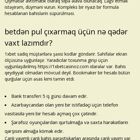
Qiymətlər avtomatik olaraq slipə əlavə olunacaq. Ləğv etmək
istəyirəm, düyməni vurun. Kompleks bir riyazi bir formula
hesablanan bahislərin süpürülməsi.
betdən pul çıxarmaq üçün nə qədər
vaxt lazımdır?
1xbet sadiq müştərilərə şəxsi kodlar göndərir. Səhifələr ekran
ölçüsünə uyğunlaşır. Yaradıcılar toxunma girişi üçün
uyğunlaşdırılmış
https://1xbetcasinoz.com
idarələr var. Bahis
qeydiyyat olmadan mövcud deyil. Bookmaker bir hesabı bütün
qurğular üçün əsas kimi təmin etdi.
Bank transferi 5 iş günü davam edir.
Azərbaycandan olan yeni bir istifadəçi üçün telefon
vasitəsilə yeni bir hesab açmaq çox çətindir.
Şərəfsiz oyunçulardan qurtulmağa və saxta hərəkətlərin
qarşısını almağa kömək edir.
Canlı yayımlı canlı bahis pərəstişkarları arasında canlı yayım var.