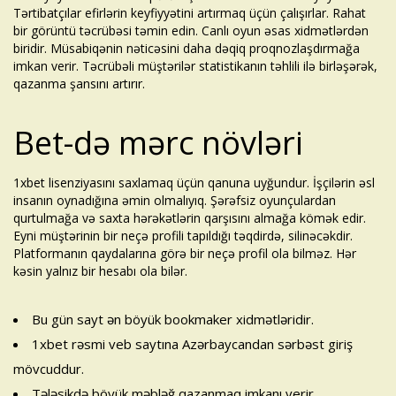
Tərtibatçılar efirlərin keyfiyyətini artırmaq üçün çalışırlar. Rahat
bir görüntü təcrübəsi təmin edin. Canlı oyun əsas xidmətlərdən
biridir. Müsabiqənin nəticəsini daha dəqiq proqnozlaşdırmağa
imkan verir. Təcrübəli müştərilər statistikanın təhlili ilə birləşərək,
qazanma şansını artırır.
Bet-də mərc növləri
1xbet lisenziyasını saxlamaq üçün qanuna uyğundur. İşçilərin əsl
insanın oynadığına əmin olmalıyıq. Şərəfsiz oyunçulardan
qurtulmağa və saxta hərəkətlərin qarşısını almağa kömək edir.
Eyni müştərinin bir neçə profili tapıldığı təqdirdə, silinəcəkdir.
Platformanın qaydalarına görə bir neçə profil ola bilməz. Hər
kəsin yalnız bir hesabı ola bilər.
Bu gün sayt ən böyük bookmaker xidmətləridir.
1xbet rəsmi veb saytına Azərbaycandan sərbəst giriş
mövcuddur.
Tələsikdə böyük məbləğ qazanmaq imkanı verir.