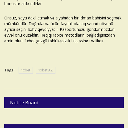
bonuslar əldə edirlər.
Onsuz, saytı daxil etmək və siyahıdan bir idman bahisini seçmək
mümkündür. Doğrulama üçün faydalı olacaq sənəd növünü
ayrıca seçin. Səhv qeydiyyat – Pasportunuzu göndərməzdən
əvvəl onu düzəldin. Həqiqi rabitə metodlarını bağladığınızdan
əmin olun. 1xbet güzgü təhlükəsizlik hissəsinə malikdir.
Tags:
1xbet
1xbet AZ
Notice Board