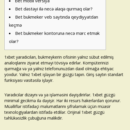
bet mobil versiya
Bet dəstəyi ilə necə əlaqə qurmaq olar?
Bet bukmeker veb saytında qeydiyyatdan
keçmə
Bet bukmeker kontoruna necə mərc etmək
olar?
1xbet yaradıcıları, bukmeykerin ofisinin yalnız sübut edilmiş
analoqlarını ziyarət etməyi tövsiyə edirlər. Kompüterinizi
qurmağa və ya yalnız telefonunuzdan daxil olmağa ehtiyac
yoxdur. Yalnız 1xbet işləyən bir güzgü tapın. Giriş saytın standart
funksiyası vasitəsilə işləyir.
Yaradıcılar dizaynı və ya işləməsini dəyişdirirlər. 1xbet güzgü
minimal gecikmə ilə dəyişir. Hər iki resurs hakerlərdən qorunur.
Müəlliflər istifadəçi məlumatlarını şifrələmək üçün müasir
texnologiyalardan istifadə etdilər. Orijinal 1xbet güzgü
təhlükəsizlik çubuğuna malikdir.