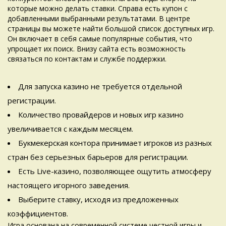
которые можно делать ставки. Справа есть купон с
добавленными выбранными результатами. В центре
страницы вы можете найти большой список доступных игр.
Он включает в себя самые популярные события, что
упрощает их поиск. Внизу сайта есть возможность
связаться по контактам и службе поддержки.
Для запуска казино не требуется отдельной
регистрации.
Количество провайдеров и новых игр казино
увеличивается с каждым месяцем.
Букмекерская контора принимает игроков из разных
стран без серьезных барьеров для регистрации.
Есть Live-казино, позволяющее ощутить атмосферу
настоящего игорного заведения.
Выберите ставку, исходя из предложенных
коэффициентов.
Игра основана на современной системе честной игры и