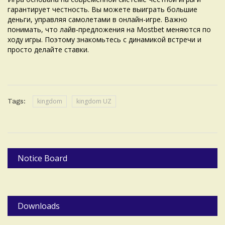
гарантирует честность. Вы можете выиграть большие
деньги, управляя самолетами в онлайн-игре. Важно
понимать, что лайв-предложения на Mostbet меняются по
ходу игры. Поэтому знакомьтесь с динамикой встречи и
просто делайте ставки.
Tags:
kingdom
kingdom UZ
Notice Board
Downloads