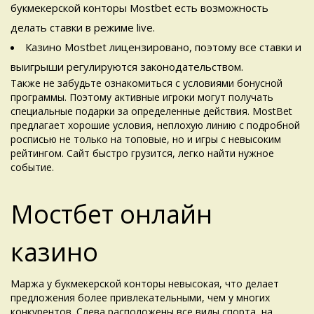
букмекерской конторы Mostbet есть возможность
делать ставки в режиме live.
Казино Mostbet лицензировано, поэтому все ставки и
выигрыши регулируются законодательством.
Также не забудьте ознакомиться с условиями бонусной
программы. Поэтому активные игроки могут получать
специальные подарки за определенные действия. MostBet
предлагает хорошие условия, неплохую линию с подробной
росписью не только на топовые, но и игры с невысоким
рейтингом. Сайт быстро грузится, легко найти нужное
событие.
Мостбет онлайн
казино
Маржа у букмекерской конторы невысокая, что делает
предложения более привлекательными, чем у многих
конкурентов. Слева расположены все виды спорта, на