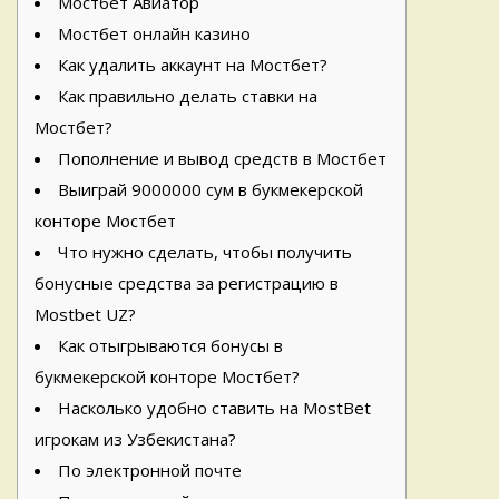
Мостбет Авиатор
Мостбет онлайн казино
Как удалить аккаунт на Мостбет?
Как правильно делать ставки на
Мостбет?
Пополнение и вывод средств в Мостбет
Выиграй 9000000 сум в букмекерской
конторе Мостбет
Что нужно сделать, чтобы получить
бонусные средства за регистрацию в
Mostbet UZ?
Как отыгрываются бонусы в
букмекерской конторе Мостбет?
Насколько удобно ставить на MostBet
игрокам из Узбекистана?
По электронной почте